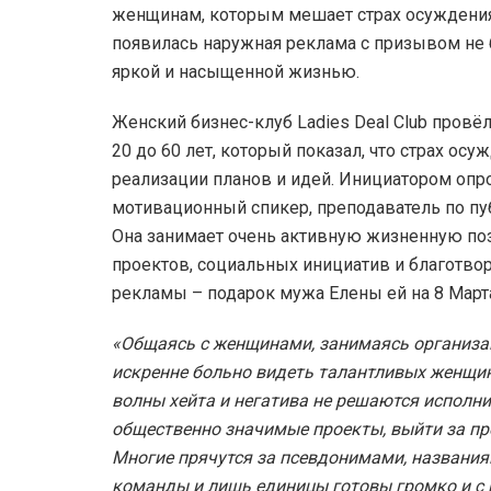
женщинам, которым мешает страх осуждения 
появилась наружная реклама с призывом не б
яркой и насыщенной жизнью.
Женский бизнес-клуб Ladies Deal Club провё
20 до 60 лет, который показал, что страх ос
реализации планов и идей. Инициатором опро
мотивационный спикер, преподаватель по пу
Она занимает очень активную жизненную по
проектов, социальных инициатив и благотво
рекламы – подарок мужа Елены ей на 8 Март
«Общаясь с женщинами, занимаясь организа
искренне больно видеть талантливых женщин
волны хейта и негатива не решаются исполни
общественно значимые проекты, выйти за пр
Многие прячутся за псевдонимами, названи
команды и лишь единицы готовы громко и с 