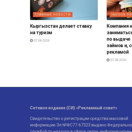
ГЛАВНЫЕ НОВОСТИ
INDOOR Р
Кыргызстан делает ставку
Компания н
на туризм
заниматьс
по выдаче
07.08.2026
займов и, 
рекламой
07.08.2026
Сетевое издание (СИ) «Рекламный совет»
Свидетельство о регистрации средства массовой
информации Эл №ФС77-67323 выдано Федерально
службой по надзору в сфере связи, информационн