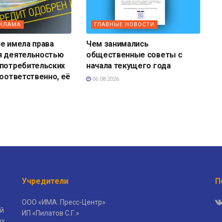
ЕКЛАМА
ГЛАВНЫЕ НОВОСТИ
е имела права
Чем занимались
я деятельностью
общественные советы с
 потребительских
начала текущего года
соответственно, её
06.08.2026
Учредители
П
ООО «ИМА. Пресс-Центр»
й
ИП «Пилатов С.Г.»
ых