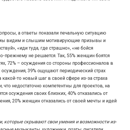
опросы, а ответы показали печальную ситуацию
ду мы видим и слышим мотивирующие призывы и
твуй», «иди туда, где страшно», «не бойся
о-прежнему не решается. Так, 55% женщин боятся
ях, 72% – осуждения со стороны профессионалов в
х осуждения, 39% ощущают периодический страх
 какой-то новый шаг в своей сфере из-за страха
, что недостаточно компетентны для проектов, на
тся осуждения своих близких, 40% отказались от
дения, 20% женщин отказались от своей мечты и идей
и, которые скрывают свои умения и возможности из-
расные музыканты, художники, поэты, писатели,