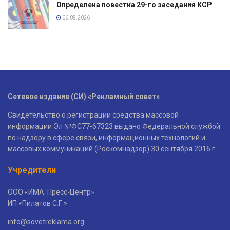
Определена повестка 29-го заседания КСР
06.08.2026
Сетевое издание (СИ) «Рекламный совет»
Свидетельство о регистрации средства массовой
информации Эл №ФС77-67323 выдано Федеральной службой
по надзору в сфере связи, информационных технологий и
массовых коммуникаций (Роскомнадзор) 30 сентября 2016 г.
Учредители
ООО «ИМА. Пресс-Центр»
ИП «Пилатов С.Г.»
info@sovetreklama.org