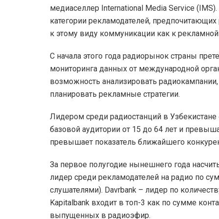
медиаселлер International Media Service (IM
категории рекламодателей, предпочитающих
к этому виду коммуникации как к рекламно
С начала этого года радиорынок страны прет
мониторинга данных от международной органи
возможность анализировать радиокампании,
планировать рекламные стратегии.
Лидером среди радиостанций в Узбекистане ос
базовой аудитории от 15 до 64 лет и превыш
превышает показатель ближайшего конкурен
За первое полугодие нынешнего года насчиты
лидер среди рекламодателей на радио по су
слушателями). Davrbank – лидер по количеств
Kapitalbank входит в топ-3 как по сумме конт
выпущенных в радиоэфир.