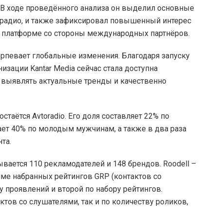
S). В ходе проведённого анализа он выделил основные
 радио, и также зафиксировал повышенный интерес
й платформе со стороны международных партнёров.
ерпевает глобальные изменения. Благодаря запуску
зации Kantar Media сейчас стала доступна
 выявлять актуальные тренды и качественно
таётся Avtoradio. Его доля составляет 22% по
ает 40% по молодым мужчинам, а также в два раза
та.
вается 110 рекламодателей и 148 брендов. Roodell –
мме набранных рейтингов GRP (контактов со
у проявлений и второй по набору рейтингов.
актов со слушателями, так и по количеству роликов,