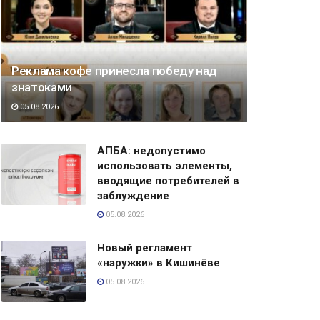
Реклама кофе принесла победу над
знатоками
05.08.2026
АПБА: недопустимо
использовать элементы,
вводящие потребителей в
заблуждение
05.08.2026
Новый регламент
«наружки» в Кишинёве
05.08.2026