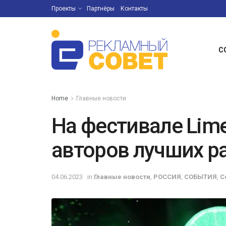
Проекты
Партнёры
Контакты
С
Home
Главные новости
На фестивале Lime
авторов лучших р
04.06.2023
in
Главные новости
,
РОССИЯ
,
СОБЫТИЯ
,
С