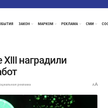
ОБЫТИЯ
ЗАКОН
МАРКОМ
РЕКЛАМА
СМИ
СО
 XIII наградили
абот
A
оциальная реклама
A