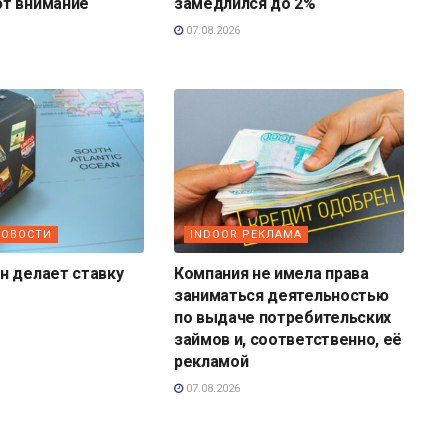
т внимание
замедлился до 2%
07.08.2026
НОВОСТИ
INDOOR РЕКЛАМА
н делает ставку
Компания не имела права
заниматься деятельностью
по выдаче потребительских
займов и, соответственно, её
рекламой
07.08.2026