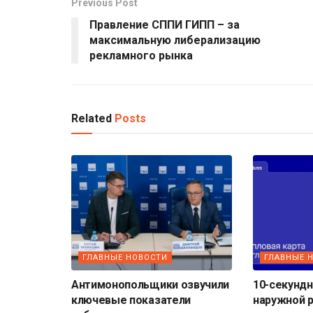
Previous Post
Правление СППИ ГИПП – за
максимальную либерализацию
рекламного рынка
Related
Posts
ГЛАВНЫЕ НОВОСТИ
ГЛАВНЫЕ 
Антимонопольщики озвучили
10-секундн
ключевые показатели
наружной 