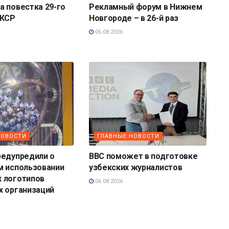
 повестка 29-го
Рекламный форум в Нижнем
 КСР
Новгороде – в 26-й раз
06.08.2026
НОВОСТИ
ГЛАВНЫЕ НОВОСТИ
редупредили о
BBC поможет в подготовке
м использовании
узбекских журналистов
 логотипов
06.08.2026
х организаций