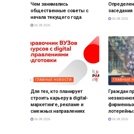
Чем занимались
Определена
общественные советы с
заседания
начала текущего года
06.08.2026
06.08.2026
ГЛАВНЫЕ НОВОСТИ
ГЛАВНЫЕ 
Для тех, кто планирует
Граждан п
строить карьеру в digital-
незаконно
маркетинге, рекламе и
фирменных
смежных направлениях
лотерейны
06.08.2026
06.08.2026