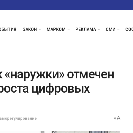
ОБЫТИЯ
ЗАКОН
МАРКОМ
РЕКЛАМА
СМИ
СО
 «наружки» отмечен
роста цифровых
A
аморегулирование
A