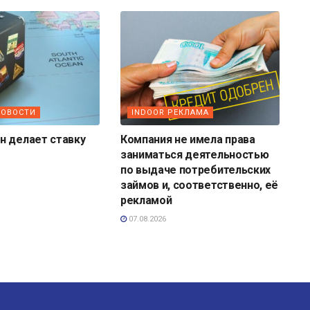
НОВОСТИ
INDOOR РЕКЛАМА
н делает ставку
Компания не имела права
заниматься деятельностью
по выдаче потребительских
займов и, соответственно, её
рекламой
07.08.2026