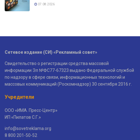
07.08.2026
Сетевое издание (СИ) «Рекламный совет»
Свидетельство о регистрации средства массовой
информации Эл №ФС77-67323 выдано Федеральной службой
по надзору в сфере связи, информационных технологий и
массовых коммуникаций (Роскомнадзор) 30 сентября 2016 г.
Учредители
ООО «ИМА. Пресс-Центр»
ИП «Пилатов С.Г.»
info@sovetreklama.org
8 800 201-50-52