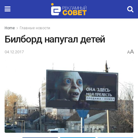
Home
Главные новости
Билборд напугал детей
A
04.12.2017
A