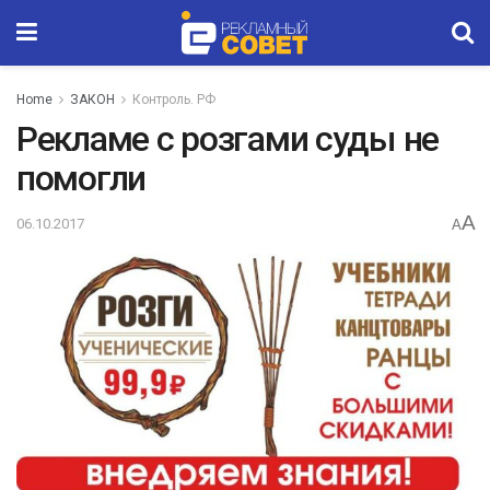
Home
ЗАКОН
Контроль. РФ
Рекламе с розгами суды не
помогли
A
06.10.2017
A