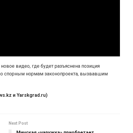
 новое видео, где будет разъяснена позиция
по спорным нормам законопроекта, вызвавшим
s.kz и Yarskgrad.ru)
Next Post
Минская «наружка» приобретает