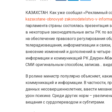
КАЗАХСТАН. Как уже сообщал «Рекламный со
kazaxstane-obnovyat-zakonodatelstvo-v-inform
парламента страны состоялась презентация 
в некоторые законодательные акты РК по в
на обеспечение правового регулирования о
телерадиовещания, информатизации и связи,
внесение изменений и дополнений в четыре к
информации и коммуникаций РК Даурен Абае
СМИ оригинальным способом, записав… видео
В ролике министр популярно объясняет, как
коммуникаций и информации. В частности, п
данных несовершеннолетних, ввести механи
урон психике. Среди других норм – увеличен
вещания с сурдопереводом и субтитрами.