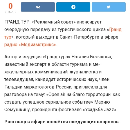
0
SHARES
ГРАНД ТУР. «Рекламный совет» анонсирует
очередную передачу из туристического цикла «
Гранд
тур
», который выходит в Санкт-Петербурге в эфире
радио «Медиаметрикс»
.
Автор и ведущая «Гранд тура» Наталия Белякова,
известный эксперт в области тур­изма и ме­
жкультурных коммуникаций, журналистка и
телеведущая, кандидат истори­ческих наук, член
Гильдии маркетологов Ро­ссии, пригласила для
разговора на тему: «Open air на благо территории: как
создать успешное сериальное событие» Марию
Сёмушкину, президента фестиваля «Усадьба Jazz».
Разговор в эфире коснётся следующих вопросов: