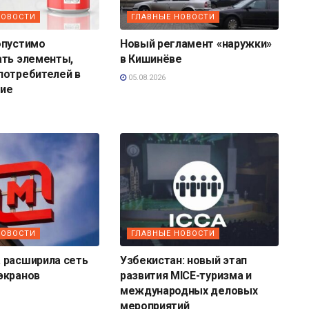
НОВОСТИ
ГЛАВНЫЕ НОВОСТИ
опустимо
Новый регламент «наружки»
ать элементы,
в Кишинёве
потребителей в
05.08.2026
ие
НОВОСТИ
ГЛАВНЫЕ НОВОСТИ
 расширила сеть
Узбекистан: новый этап
экранов
развития MICE-туризма и
международных деловых
мероприятий