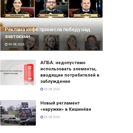
Реклама кофе принесла победу над
знатоками
05.08.2026
АПБА: недопустимо
использовать элементы,
вводящие потребителей в
заблуждение
05.08.2026
Новый регламент
«наружки» в Кишинёве
05.08.2026