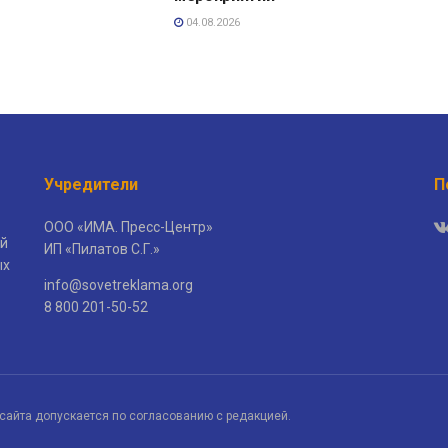
04.08.2026
Учредители
П
ООО «ИМА. Пресс-Центр»
й
ИП «Пилатов С.Г.»
ых
info@sovetreklama.org
8 800 201-50-52
сайта допускается по согласованию с редакцией.