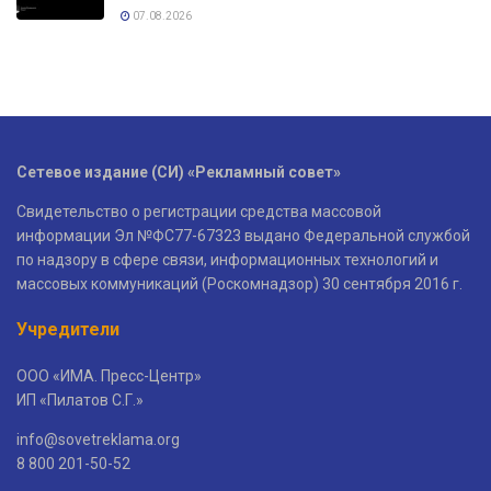
07.08.2026
Сетевое издание (СИ) «Рекламный совет»
Свидетельство о регистрации средства массовой
информации Эл №ФС77-67323 выдано Федеральной службой
по надзору в сфере связи, информационных технологий и
массовых коммуникаций (Роскомнадзор) 30 сентября 2016 г.
Учредители
ООО «ИМА. Пресс-Центр»
ИП «Пилатов С.Г.»
info@sovetreklama.org
8 800 201-50-52