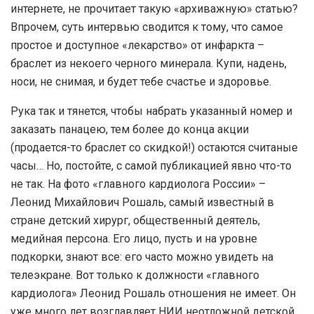
интернете, не прочитает такую «архиважную» статью?
Впрочем, суть интервью сводится к тому, что самое
простое и доступное «лекарство» от инфаркта –
браслет из некоего черного минерала. Купи, надень,
носи, не снимая, и будет тебе счастье и здоровье.
Рука так и тянется, чтобы набрать указанный номер и
заказать панацею, тем более до конца акции
(продается-то браслет со скидкой!) остаются считаные
часы… Но, постойте, с самой публикацией явно что-то
не так. На фото «главного кардиолога России» –
Леонид Михайлович Рошаль, самый известный в
стране детский хирург, общественный деятель,
медийная персона. Его лицо, пусть и на уровне
подкорки, знают все: его часто можно увидеть на
телеэкране. Вот только к должности «главного
кардиолога» Леонид Рошаль отношения не имеет. Он
уже много лет возглавляет НИИ неотложной детской