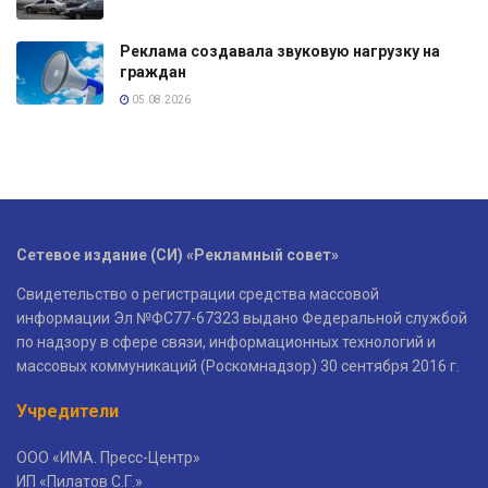
Реклама создавала звуковую нагрузку на
граждан
05.08.2026
Сетевое издание (СИ) «Рекламный совет»
Свидетельство о регистрации средства массовой
информации Эл №ФС77-67323 выдано Федеральной службой
по надзору в сфере связи, информационных технологий и
массовых коммуникаций (Роскомнадзор) 30 сентября 2016 г.
Учредители
ООО «ИМА. Пресс-Центр»
ИП «Пилатов С.Г.»