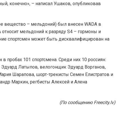
ый, конечно», – написал Ушаков, опубликовав
ее вещество – мельдоний) был внесен WADA в
относит мельдоний к разряду S4 – гормоны и
ание спортсмен может быть дисквалифицирован на
в пробах 101 спортсмена. Среди них 10 россиян:
 Эдуард Латыпов, велогонщик Эдуард Ворганов,
 Мария Шарапова, шорт-трекисты Семен Елистратов и
сандр Маркин, регбисты Алексей и Алена
(По сообщению Freecity.lv)