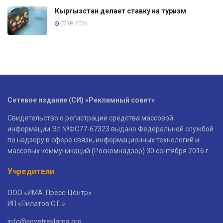
Кыргызстан делает ставку на туризм
07.08.2026
Сетевое издание (СИ) «Рекламный совет»
Свидетельство о регистрации средства массовой
информации Эл №ФС77-67323 выдано Федеральной службой
по надзору в сфере связи, информационных технологий и
массовых коммуникаций (Роскомнадзор) 30 сентября 2016 г.
Учредители
ООО «ИМА. Пресс-Центр»
ИП «Пилатов С.Г.»
info@sovetreklama.org