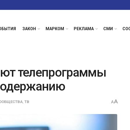
ОБЫТИЯ
ЗАКОН
МАРКОМ
РЕКЛАМА
СМИ
СО
ют телепрограммы
о содержанию
A
ООБЩЕСТВА
,
ТВ
A