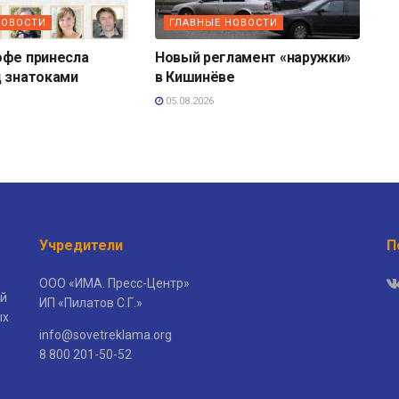
НОВОСТИ
ГЛАВНЫЕ НОВОСТИ
офе принесла
Новый регламент «наружки»
д знатоками
в Кишинёве
05.08.2026
Учредители
П
ООО «ИМА. Пресс-Центр»
й
ИП «Пилатов С.Г.»
ых
info@sovetreklama.org
8 800 201-50-52