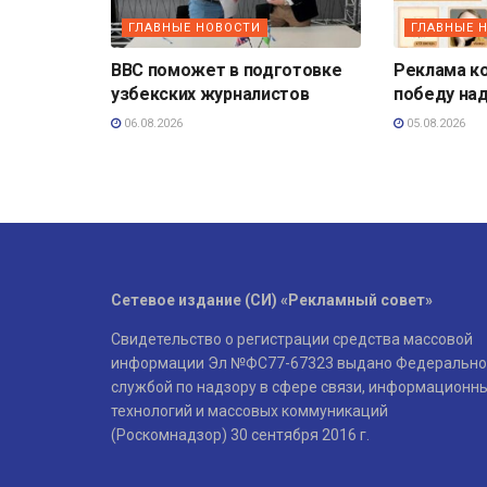
ГЛАВНЫЕ НОВОСТИ
ГЛАВНЫЕ 
BBC поможет в подготовке
Реклама к
узбекских журналистов
победу на
06.08.2026
05.08.2026
Сетевое издание (СИ) «Рекламный совет»
Свидетельство о регистрации средства массовой
информации Эл №ФС77-67323 выдано Федерально
службой по надзору в сфере связи, информационн
технологий и массовых коммуникаций
(Роскомнадзор) 30 сентября 2016 г.