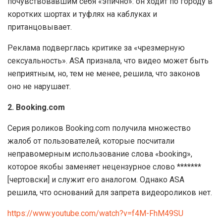
почувствовавшим себя «эпично»: он ходит по городу в
коротких шортах и туфлях на каблуках и
пританцовывает.
Реклама подверглась критике за «чрезмерную
сексуальность». ASA признала, что видео может быть
неприятным, но, тем не менее, решила, что законов
оно не нарушает.
2. Booking.com
Серия роликов Booking.com получила множество
жалоб от пользователей, которые посчитали
неправомерным использование слова «booking»,
которое якобы заменяет нецензурное слово *******
[чертовски] и служит его аналогом. Однако ASA
решила, что оснований для запрета видеороликов нет.
https://www.youtube.com/watch?v=f4M-FhM49SU