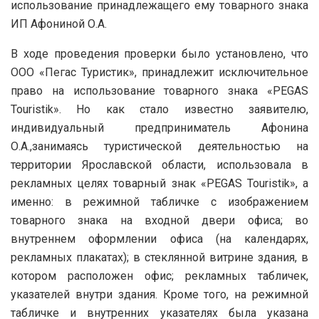
использование принадлежащего ему товарного знака
ИП Афониной О.А.
В ходе проведения проверки было установлено, что
ООО «Пегас Туристик», принадлежит исключительное
право на использование товарного знака «
PEGAS
Touristik
». Но как стало известно заявителю,
индивидуальн
ый
предпринимател
ь
Афонин
а
О.А.,
занимаясь туристической деятельностью на
территории Ярославской области, использовала в
рекламных
целях
товарный знак
«
PEGAS Touristik
»,
а
именно
:
в режимной табличке с изображением
товарного знака на входной двери офиса; во
внутреннем оформлении офиса (на календарях,
рекламных плакатах); в стеклянной витрине здания, в
котором расположен офис; рекламных табличек,
указателей внутри здания. Кроме того, на режимной
табличке и внутренних указателях
была
указана