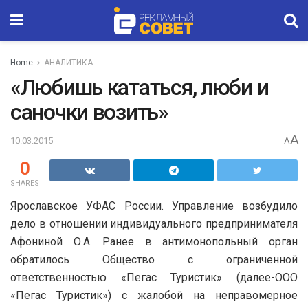
Home
АНАЛИТИКА
«Любишь кататься, люби и
саночки возить»
A
10.03.2015
A
0
SHARES
Ярославское УФАС России.
Управление возбудило
дело в отношении
индивидуальн
ого
предпринимател
я
Афониной О.А.
Ранее в антимонопольный орган
обратилось Общество с ограниченной
ответственностью «Пегас Туристик» (далее-ООО
«Пегас Туристик») с жалобой на неправомерное