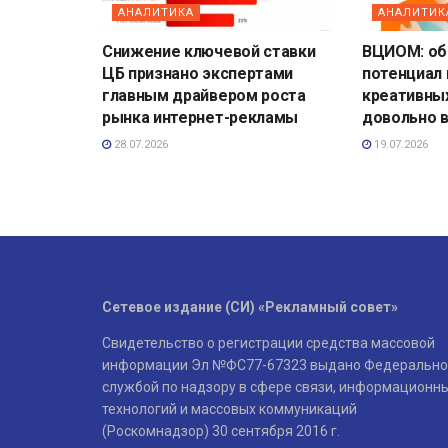
АНАЛИТИКА
АНАЛИТИК
Снижение ключевой ставки
ВЦИОМ: о
ЦБ признано экспертами
потенциал
главным драйвером роста
креативны
рынка интернет-рекламы
довольно 
28.07.2026
19.07.2026
Сетевое издание (СИ) «Рекламный совет»
Свидетельство о регистрации средства массовой
информации Эл №ФС77-67323 выдано Федерально
службой по надзору в сфере связи, информационн
технологий и массовых коммуникаций
(Роскомнадзор) 30 сентября 2016 г.