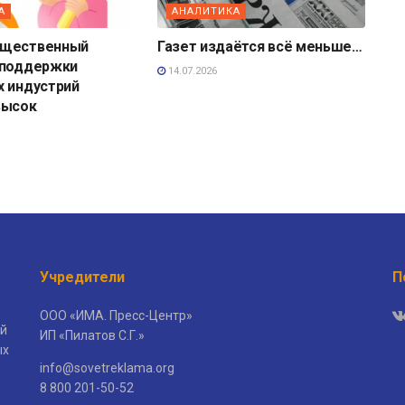
А
АНАЛИТИКА
бщественный
Газет издаётся всё меньше…
 поддержки
14.07.2026
х индустрий
высок
Учредители
П
ООО «ИМА. Пресс-Центр»
й
ИП «Пилатов С.Г.»
ых
info@sovetreklama.org
8 800 201-50-52