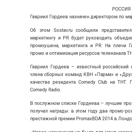
РОССИЯ 
Гавриил Гордеев назначен директором по мар
Об этом Sostav.ru сообщили представите
маркетингу и PR будет руководить объед
промоушена, маркетинга и PR. На плечи Г
промо и оптимизация ресурсов телеканала ТН
Гавриил Гордеев – известный российский с
члена сборных команд КВН «Парма» и «Друз
качестве резидента Comedy Club на ТНТ.
Comedy Radio.
В послужном списке Гордеева – лучшие пром
получал награды: в этом году два промо-ро
престижной премии PromaxBDA 2014 в Лондо