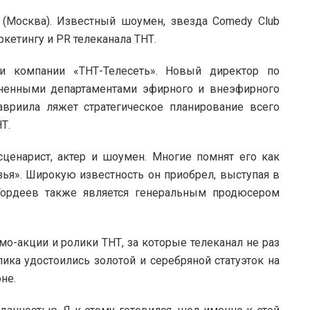
(Москва). Известный шоумен, звезда Comedy Club
кетингу и PR телеканала ТНТ.
ли компании «ТНТ-Телесеть». Новый директор по
иненными департаментами эфирного и внеэфирного
авриила ляжет стратегическое планирование всего
Т.
ценарист, актер и шоумен. Многие помнят его как
ья». Широкую известность он приобрел, выступая в
 Гордеев также является генеральным продюсером
о-акции и ролики ТНТ, за которые телеканал не раз
лика удостоились золотой и серебряной статуэток на
не.