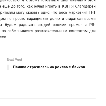
анностью. Я к этому готовился, шел именно к этой
 еще до того, как начал играть в КВН. Я благодарен
зрителям могу сказать одно: что весь маркетинг ТНТ
дем не просто наращивать долю и стараться всеми
мы будем радовать людей своими промо- и PR-
 по себе является развлекательным контентом для
еев.
Next Post
Паника отразилась на рекламе банков