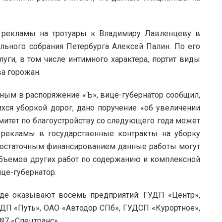
й рекламы на тротуары к Владимиру Лавленцеву в
ельного собрания Петербурга Алексей Палин. По его
уги, в том числе интимного характера, портит виды
а горожан.
ным в распоряжение «Ъ», вице-губернатор сообщил,
хся уборкой дорог, дано поручение «об увеличении
митет по благоустройству со следующего года может
 рекламы в государственные контракты на уборку
недостаточным финансированием данные работы могут
объемов других работ по содержанию и комплексной
ице-губернатор.
оде оказывают восемь предприятий: ГУДП «Центр»,
ДП «Путь», ОАО «Автодор СПб», ГУДСП «Курортное»,
7 «Спецтранс».