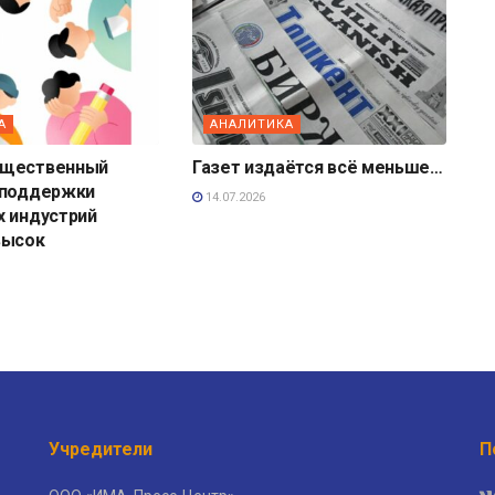
А
АНАЛИТИКА
бщественный
Газет издаётся всё меньше…
 поддержки
14.07.2026
х индустрий
высок
Учредители
П