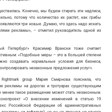
ществилась. Конечно, мы будем стирать эти надписи,
ильно, потому что количество их растет, как грибы
появляются три новые. Думаю, что здесь надо искать
елями рекламы», – отметил руководитель одной из
ый Петербург» Красимир Врански тоже считает
ивным: «Подобные меры – это в большей степени
ужно создавать нормальные условия для бизнеса,
контролировать незаконные предложения услуг».
Rightmark group Мария Смирнова пояснила, что
ие рекламы на дорогах и тротуарах существующим
е менее такое размещение может стать незаконным.
конопроект «О внесении изменений в статью 19
екс Российской Федерации об административных
 рекламы на асфальте), но он не прошел ни одного