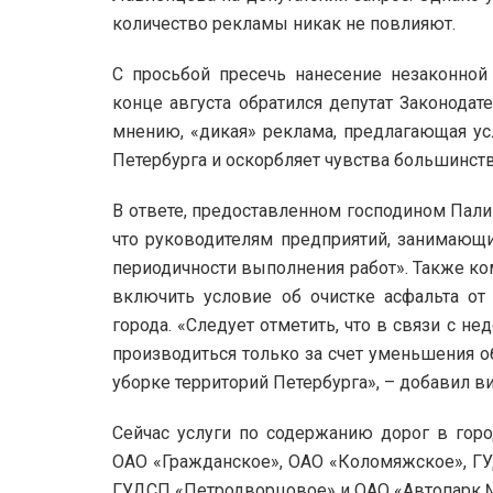
количество рекламы никак не повлияют.
С просьбой пресечь нанесение незаконно
конце августа обратился депутат Законодат
мнению, «дикая» реклама, предлагающая усл
Петербурга и оскорбляет чувства большинств
В ответе, предоставленном господином Пали
что руководителям предприятий, занимающи
периодичности выполнения работ». Также ко
включить условие об очистке асфальта от
города. «Следует отметить, что в связи с 
производиться только за счет уменьшения 
уборке территорий Петербурга», – добавил в
Сейчас услуги по содержанию дорог в гор
ОАО «Гражданское», ОАО «Коломяжское», ГУ
ГУДСП «Петродворцовое» и ОАО «Автопарк №