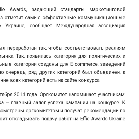
fie Awards, задающий стандарты маркетинговой
раз отметит самые эффективные коммуникационные
в Украине
, сообщает Международная ассоциация
ыл переработан так, чтобы соответствовать реалиям
нка. Так, появилась категория для политических и
льные категории созданы для E-commerce, заведений
ою очередь, ряд других категорий был объединен, а
ие всех категорий есть на сайте конкурса.
тября 2014 года. Оргкомитет напоминает участникам:
а – главный залог успеха кампании на конкурсе. К
ссмотрены оргкомитетом и получат рекомендации по
т откладывать подачу работ на Effie Awards Ukraine