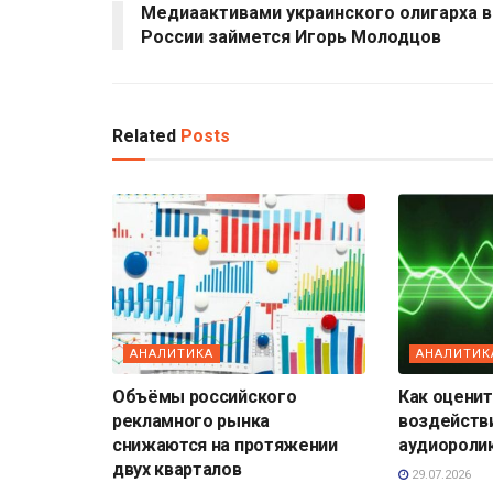
Медиаактивами украинского олигарха в
России займется Игорь Молодцов
Related
Posts
АНАЛИТИКА
АНАЛИТИК
Объёмы российского
Как оценит
рекламного рынка
воздейств
снижаются на протяжении
аудиороли
двух кварталов
29.07.2026