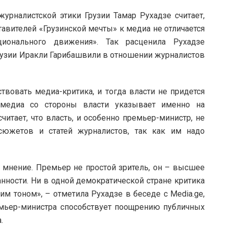
урналистской этики Грузии Тамар Рухадзе считает,
тавителей «Грузинской мечты» к медиа не отличается
ионального движения». Так расценила Рухадзе
рузии Иракли Гарибашвили
в отношении журналистов
вовать медиа-критика, и тогда власти не придется
 медиа со стороны власти указывает именно на
читает, что власть, и особенно премьер-министр, не
сюжетов и статей журналистов, так как им надо
е мнение. Премьер не простой зритель, он – высшее
анности. Ни в одной демократической стране критика
им тоном», – отметила Рухадзе в беседе с Media.ge,
емьер-министра способствует поощрению публичных
.