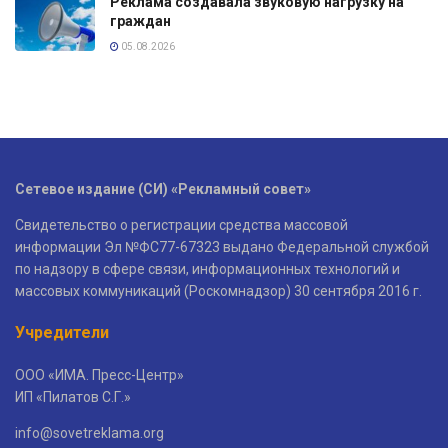
Реклама создавала звуковую нагрузку на
граждан
05.08.2026
Сетевое издание (СИ) «Рекламный совет»
Свидетельство о регистрации средства массовой
информации Эл №ФС77-67323 выдано Федеральной службой
по надзору в сфере связи, информационных технологий и
массовых коммуникаций (Роскомнадзор) 30 сентября 2016 г.
Учредители
ООО «ИМА. Пресс-Центр»
ИП «Пилатов С.Г.»
info@sovetreklama.org