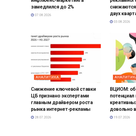
инфлюенс-маркетинга
рекламног
замедлился до 2%
снижаются
двух кварт
07.08.2026
03.08.2026
АНАЛИТИКА
АНАЛИТИК
Снижение ключевой ставки
ВЦИОМ: о
ЦБ признано экспертами
потенциал
главным драйвером роста
креативны
рынка интернет-рекламы
довольно 
28.07.2026
19.07.2026