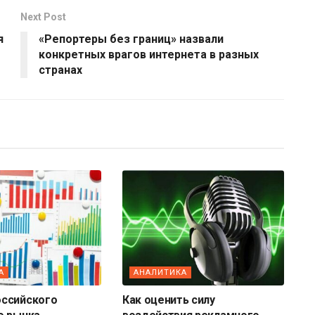
Next Post
я
«Репортеры без границ» назвали
конкретных врагов интернета в разных
странах
А
АНАЛИТИКА
ссийского
Как оценить силу