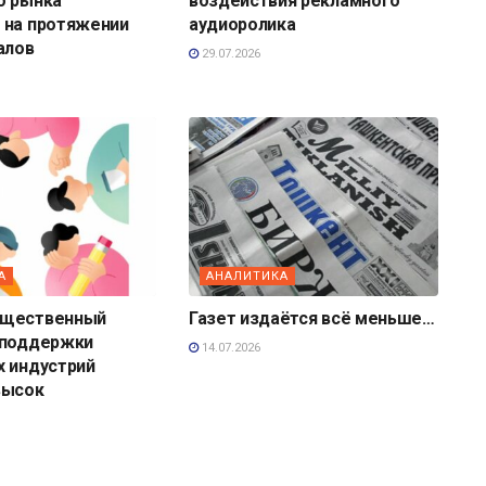
о рынка
воздействия рекламного
 на протяжении
аудиоролика
алов
29.07.2026
А
АНАЛИТИКА
бщественный
Газет издаётся всё меньше…
 поддержки
14.07.2026
х индустрий
высок