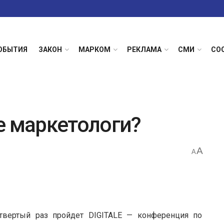
ОБЫТИЯ
ЗАКОН
МАРКОМ
РЕКЛАМА
СМИ
СО
е маркетологи?
A
A
етвертый раз пройдет DIGITALE — конференция по