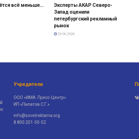
аётся всё меньше…
Эксперты АКАР Северо-
Запад оценили
петербургский рекламный
рынок
29.06.2026
Учредители
П
ООО «ИМА. Пресс-Центр»
й
ИП «Пилатов С.Г.»
ых
info@sovetreklama.org
8 800 201-50-52