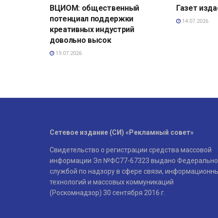
ВЦИОМ: общественный
Газет изд
потенциал поддержки
14.07.2026
креативных индустрий
довольно высок
19.07.2026
Сетевое издание (СИ) «Рекламный совет»
Свидетельство о регистрации средства массовой
информации Эл №ФС77-67323 выдано Федерально
службой по надзору в сфере связи, информационн
технологий и массовых коммуникаций
(Роскомнадзор) 30 сентября 2016 г.