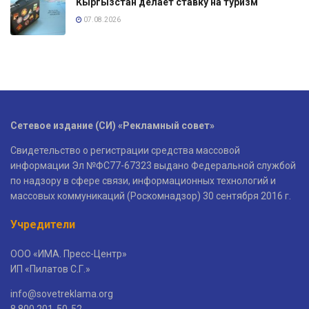
Кыргызстан делает ставку на туризм
07.08.2026
Сетевое издание (СИ) «Рекламный совет»
Свидетельство о регистрации средства массовой
информации Эл №ФС77-67323 выдано Федеральной службой
по надзору в сфере связи, информационных технологий и
массовых коммуникаций (Роскомнадзор) 30 сентября 2016 г.
Учредители
ООО «ИМА. Пресс-Центр»
ИП «Пилатов С.Г.»
info@sovetreklama.org