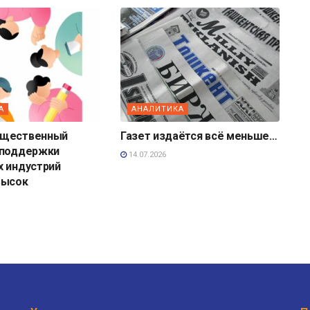
А
АНАЛИТИКА
бщественный
Газет издаётся всё меньше…
 поддержки
14.07.2026
х индустрий
высок