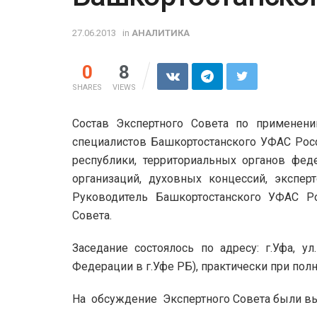
27.06.2013
in
АНАЛИТИКА
0
8
SHARES
VIEWS
Состав Экспертного Совета по применен
специалистов Башкортостанского УФАС Росс
республики, территориальных органов фед
организаций, духовных концессий, экспер
Руководитель Башкортостанского УФАС Ро
Совета.
Заседание состоялось по адресу: г.Уфа, у
Федерации в г.Уфе РБ), практически при пол
На обсуждение Экспертного Совета были 