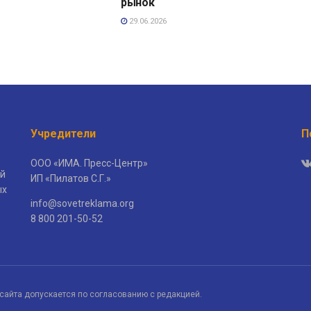
рынок
29.06.2026
Учредители
П
ООО «ИМА. Пресс-Центр»
й
ИП «Пилатов С.Г.»
ых
info@sovetreklama.org
8 800 201-50-52
сайта допускается по согласованию с редакцией.