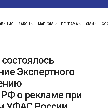
ОБЫТИЯ
ЗАКОН
МАРКОМ
РЕКЛАМА
СМИ
СО
 состоялось
ние Экспертного
нению
 РФ о рекламе при
м УФАС России