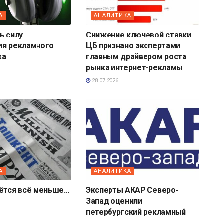
А
АНАЛИТИКА
ь силу
Снижение ключевой ставки
ия рекламного
ЦБ признано экспертами
ка
главным драйвером роста
рынка интернет-рекламы
28.07.2026
А
АНАЛИТИКА
аётся всё меньше…
Эксперты АКАР Северо-
Запад оценили
петербургский рекламный