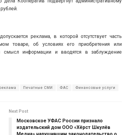
о дела Кооператив подвергнут административному
 рублей.
допускается реклама, в которой отсутствует часть
мом товаре, об условиях его приобретения или
ся смысл информации и вводятся в заблуждение
 реклама
Печатные СМИ
ФАС
Финансовые услуги
Next Post
Московское УФАС России признало
издательский дом ООО «Хёрст Шкулёв
Медиа» нарушившим законодательство о