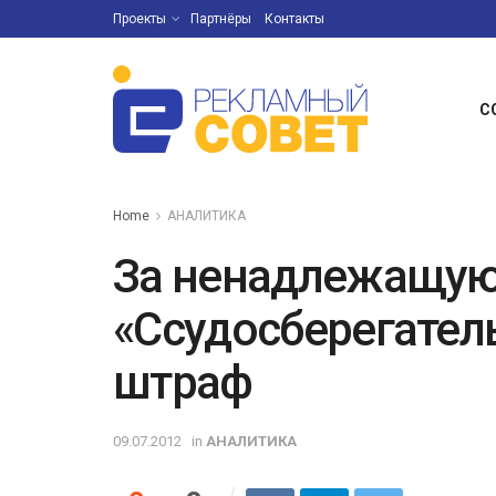
Проекты
Партнёры
Контакты
С
Home
АНАЛИТИКА
За ненадлежащую
«Ссудосберегател
штраф
09.07.2012
in
АНАЛИТИКА