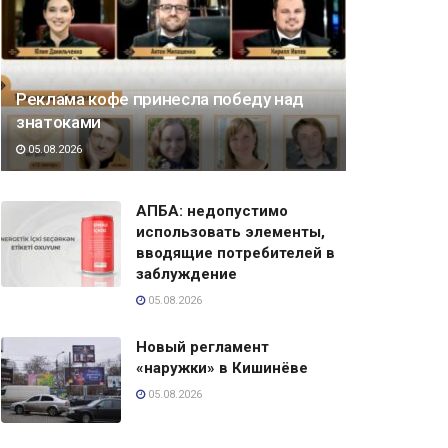
Реклама кофе принесла победу над
знатоками
05.08.2026
АПБА: недопустимо
использовать элементы,
вводящие потребителей в
заблуждение
05.08.2026
Новый регламент
«наружки» в Кишинёве
05.08.2026