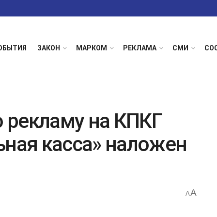
ОБЫТИЯ
ЗАКОН
МАРКОМ
РЕКЛАМА
СМИ
СО
 рекламу на КПКГ
ьная касса» наложен
A
A