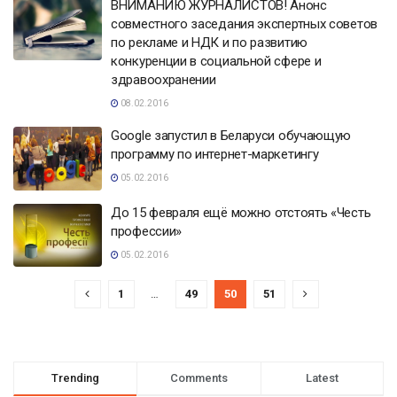
ВНИМАНИЮ ЖУРНАЛИСТОВ! Анонс
совместного заседания экспертных советов
по рекламе и НДК и по развитию
конкуренции в социальной сфере и
здравоохранении
08.02.2016
Google запустил в Беларуси обучающую
программу по интернет-маркетингу
05.02.2016
До 15 февраля ещё можно отстоять «Честь
профессии»
05.02.2016
1
…
49
50
51
Trending
Comments
Latest