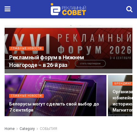
ГЛАВНЫЕ НОВОСТИ
Рекламный форум в Нижнем
Новгороде – в 26-й раз
БРЕНДИНГ
Организато
ГЛАВНЫЕ НОВОСТИ
юбилейный
Белорусы могут сделать свой выбор до
историю, 
7 сентября
Магнитого
Home
Category
СОБЫТИЯ